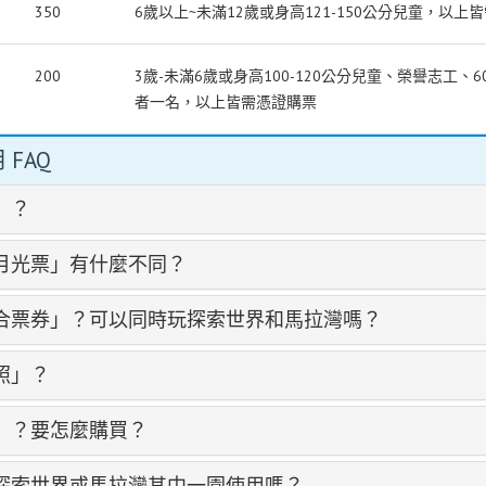
350
6歲以上~未滿12歲或身高121-150公分兒童，以上
200
3歲-未滿6歲或身高100-120公分兒童、榮譽志工
者一名，以上皆需憑證購票
FAQ
」？
月光票」有什麼不同？
合票券」？可以同時玩探索世界和馬拉灣嗎？
照」？
」？要怎麼購買？
探索世界或馬拉灣其中一園使用嗎？