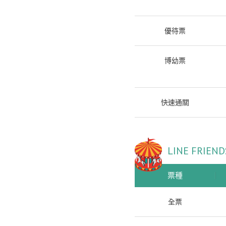
優待票
博幼票
快速通關
LINE FRI
票種
全票