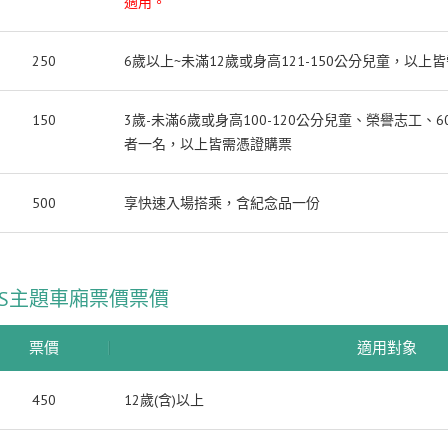
適用。
250
6歲以上~未滿12歲或身高121-150公分兒童，以上
150
3歲-未滿6歲或身高100-120公分兒童、榮譽志工
者一名，以上皆需憑證購票
500
享快速入場搭乘，含紀念品一份
ENDS主題車廂票價
票價
票價
適用對象
450
12歲(含)以上