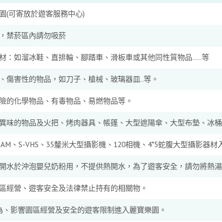
園(可寄放於遊客服務中心)
，禁菸區內請勿吸菸
材：如溜冰鞋、直排輪、腳踏車、滑板車或其他同性質物品.....等
、傷害性的物品，如刀子、槍械、玻璃器皿..等。
險的化學物品、有毒物品、易燃物品等。
異味的物品及火把、烤肉器具、帳篷、大型遮陽傘、大型布墊、冰桶
CAM、S-VHS、35釐米大型攝影機、120相機、4*5蛇腹大型攝影器材
開水於沖泡嬰兒奶粉用，不提供熱開水，為了遊客安全，請勿將熱湯
區經營、遊客安全及法律禁止持有的相關物。
為、影響園區經營及安全的遊客限制進入麗寶樂園。