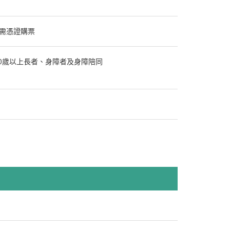
皆需憑證購票
、60歲以上長者、身障者及身障陪同