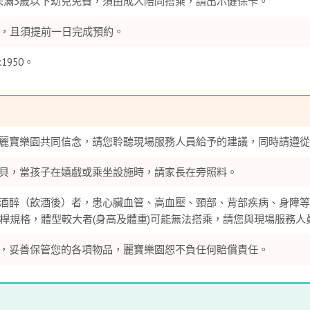
或未滿3歲以下幼兒免費，須由成人陪同搭乘，請出示健保卡。
上，且須提前一日完成預約。
1950。
麗寶樂園共同信念，請您聆聽現場服務人員給予的建議，同時請遵從
貝，當孩子在嬉戲或乘坐設施時，請家長在旁照料。
酒醉（飲酒後）者，患心臟血管、高血壓、頸部、背部疾病、身障等
桿規格，體型較大者(身高及體重)可能無法搭乘，請您與現場服務人
，妥善保管您的各項物品，麗寶樂園恕不負任何賠償責任。