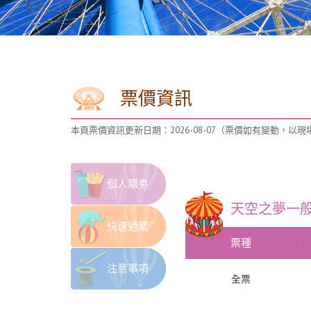
票價資訊
本頁票價資訊更新日期：
2026-08-07
（票價如有變動，以現
個人票劵
天空之夢一
快速通關
票種
注意事項
全票