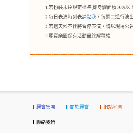
1.若扮裝未達規定標準(即身體面積50%
2.每日表演時刻表
請點我
，每週二遊行演
3.若遇天候不佳將暫停表演，請以現場公
4.麗寶樂園保有活動最終解釋權
麗寶集團
關於麗寶
網站地圖
聯絡我們