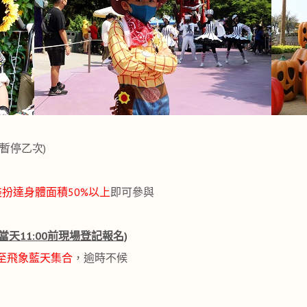
週二暫停乙次)
扮達身體面積50%以上
即可參與
當天11:00前現場登記報名)
扮至飛象藍天集合
，逾時不候