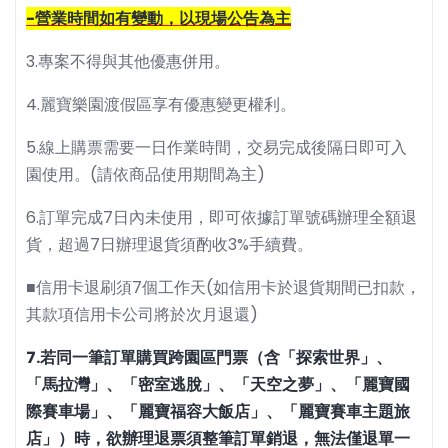
-營業時間如有變動，以現場公告為主
3.專案不得與其他優惠併用。
4.麗寶樂園渡假區享有優惠變更權利。
5.線上購票需要一日作業時間，交易完成後隔日即可入
園使用。(請依商品使用期間為主)
6.訂單完成7日內未使用，即可依據訂單號碼辦理全額退
貨，超過7日辦理退貨須酌收3%手續費。
■信用卡退刷須7個工作天(如信用卡於退貨期間已扣款，
其款項信用卡公司將於次月退還)
7.若同一筆訂單購買跨園區門票（含「探索世界」、
「馬拉灣」、「密室逃脫」、「天空之夢」、「麗寶國
際賽車場」、「麗寶福容大飯店」、「麗寶賽車主題旅
店」）時，欲辦理退票須
整筆訂單
銷退，無法僅退單一