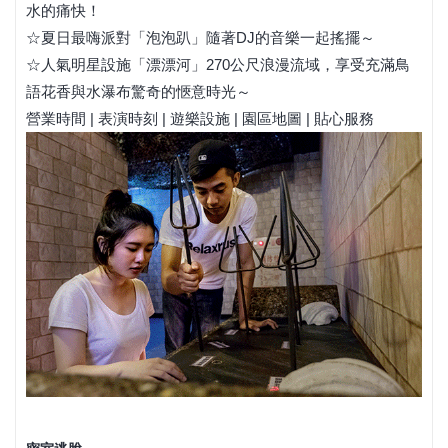
水的痛快！
☆夏日最嗨派對「泡泡趴」隨著DJ的音樂一起搖擺～
☆人氣明星設施「漂漂河」270公尺浪漫流域，享受充滿鳥
語花香與水瀑布驚奇的愜意時光～
營業時間
|
表演時刻
|
遊樂設施
|
園區地圖
|
貼心服務