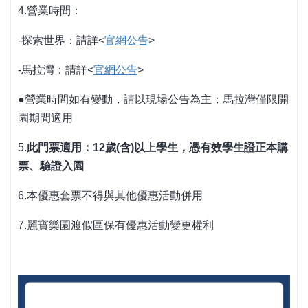
4.
營業時間：
-
探索世界：請詳
<
官網公告
>
-
馬拉灣：請詳
<
官網公告
>
●營業時間如有變動，請以現場公告為主；馬拉灣僅限開
園期間適用
5.
此門票適用：
12
歲
(
含
)
以上學生，憑有效學生證正本購
票、驗證入園
6.
本優惠套票不得與其他優惠活動併用
7.
麗寶樂園渡假區保有優惠活動變更權利