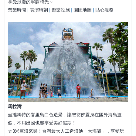
享受浪漫的寧靜時光～
營業時間
|
表演時刻
|
遊樂設施
|
園區地圖
|
貼心服務
馬拉灣
坐擁獨特的峇里島白色造景，讓您彷彿置身在國外海島渡
假，不用出國也能享受美好假期！
☆3米巨浪來襲！台灣最大人工造浪池「大海嘯」，享受玩