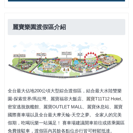
麗寶樂園渡假區介紹
全台最大佔地200公頃大型綜合渡假區，結合最大水陸雙樂
園-探索世界/馬拉灣、麗寶福容大飯店、
麗寶
T11T12 Hotel
、
密室逃脫旗艦館、麗寶OUTLET MALL、麗寶休息站、麗寶
國際賽車場以及全台最大摩天輪-天空之夢。 全家人的完美
假期，吃喝玩樂一站滿足！
賽車場建議開車前往或搭乘園區
免費接駁車，渡假區內其餘各點位步行皆可輕鬆抵達。