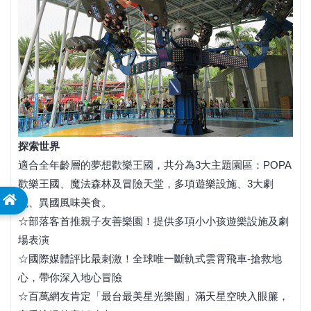
探索世界
適合全年齡層的夢想歡樂王國，共分為3大主題園區：POPA
歡樂王國、魔法森林及冒險天堂，多項遊樂設施、3大劇
院、異國風味美食。
☆部落客首推親子友善樂園！提供多項小小孩遊樂設施及劇
場表演
☆國際媒體評比最刺激！全球唯一斷軌式雲霄飛車-搶救地
心，帶你深入地心冒險
☆百萬網友肯定「最台最美星光樂園」滿天星空映入眼簾，