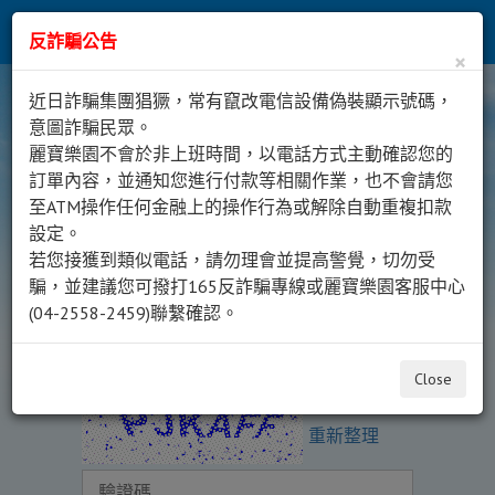
登入
反詐騙公告
×
會員中心
近日詐騙集團猖獗，常有竄改電信設備偽裝顯示號碼，
意圖詐騙民眾。
Member Center
麗寶樂園不會於非上班時間，以電話方式主動確認您的
登入麗寶樂園
訂單內容，並通知您進行付款等相關作業，也不會請您
至ATM操作任何金融上的操作行為或解除自動重複扣款
Membership login
設定。
若您接獲到類似電話，請勿理會並提高警覺，切勿受
騙，並建議您可撥打165反詐騙專線或麗寶樂園客服中心
(04-2558-2459)聯繫確認。
Close
重新整理